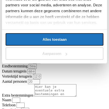
E-mailadres
partners voor social media, adverteren en analyse. Deze
partners kunnen deze gegevens combineren met andere
informatie die u aan ze heeft verstrekt of die ze hebben
Vragen of opmerkingen over uw reis
verzameld op basis van uw gebruik van hun services.
Ga je akkoord met de
algemene vervoer- en reisvoorwaarden van
KNV Busvervoer
.
Ik ga akkoord
Offerte aanvragen
Alles toestaan
Type vervoer
Partybus
Touringcar
Vertrekadres
Aanpassen
Datum heenreis
Vertrektijd heenreis
Eindbestemming
Datum terugreis
Vertrektijd terugreis
Aantal personen
Extra bestemmingen
Naam
Telefoon