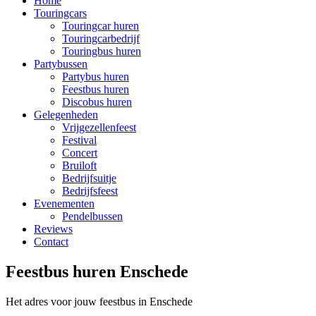
Home
Touringcars
Touringcar huren
Touringcarbedrijf
Touringbus huren
Partybussen
Partybus huren
Feestbus huren
Discobus huren
Gelegenheden
Vrijgezellenfeest
Festival
Concert
Bruiloft
Bedrijfsuitje
Bedrijfsfeest
Evenementen
Pendelbussen
Reviews
Contact
Feestbus huren Enschede
Het adres voor jouw feestbus in Enschede