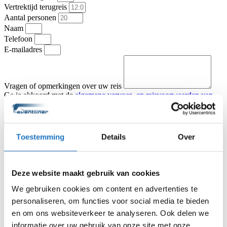
Vertrektijd terugreis
Aantal personen
Naam
Telefoon
E-mailadres
Vragen of opmerkingen over uw reis
Ga je akkoord met de
algemene vervoer- en reisvoorwaarden van
KNV Busvervoer
.
Ik ga akkoord
Offerte aanvragen
Type vervoer
Toestemming
Details
Over
Partybus
Touringcar
Vertrekadres
Datum heenreis
Deze website maakt gebruik van cookies
Vertrektijd heenreis
Eindbestemming
We gebruiken cookies om content en advertenties te
Aantal personen
personaliseren, om functies voor social media te bieden
Naam
en om ons websiteverkeer te analyseren. Ook delen we
Telefoon
informatie over uw gebruik van onze site met onze