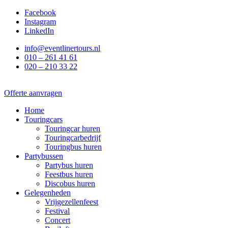
Ga
Facebook
naar
Instagram
de
LinkedIn
inhoud
info@eventlinertours.nl
010 – 261 41 61
020 – 210 33 22
Offerte aanvragen
Home
Touringcars
Touringcar huren
Touringcarbedrijf
Touringbus huren
Partybussen
Partybus huren
Feestbus huren
Discobus huren
Gelegenheden
Vrijgezellenfeest
Festival
Concert