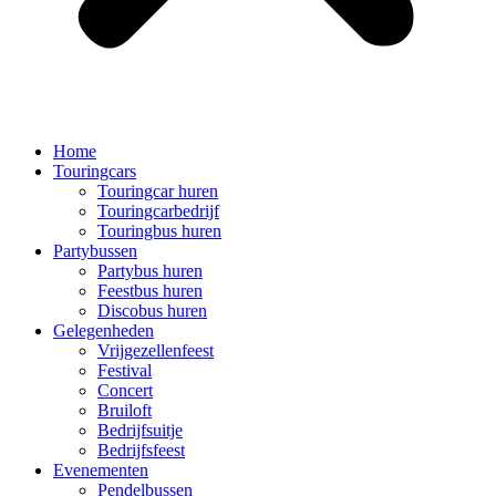
Home
Touringcars
Touringcar huren
Touringcarbedrijf
Touringbus huren
Partybussen
Partybus huren
Feestbus huren
Discobus huren
Gelegenheden
Vrijgezellenfeest
Festival
Concert
Bruiloft
Bedrijfsuitje
Bedrijfsfeest
Evenementen
Pendelbussen