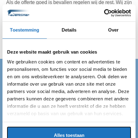
Als de offerte goed is bevallen regelen wij de rest. Wij zijn
op tijd met de feestbus bij de afgesproken bestemming in
Dongen en zorgen voor een veilig vervoer van A naar B.
Je hoeft je dus niet meer druk te maken over het vervoer
Toestemming
Details
Over
en je kan van je dag genieten.
Deze website maakt gebruik van cookies
We gebruiken cookies om content en advertenties te
personaliseren, om functies voor social media te bieden
en om ons websiteverkeer te analyseren. Ook delen we
FEESTBUS DONGEN
informatie over uw gebruik van onze site met onze
Feestbus huren in
partners voor social media, adverteren en analyse. Deze
Dongen
partners kunnen deze gegevens combineren met andere
informatie die u aan ze heeft verstrekt of die ze hebben
verzameld op basis van uw gebruik van hun services.
Op zoek naar een feestbus in Dongen? Dan ben je bij
ons aan het juiste adres! Wij van Eventliner hebben
standplaatsen in Dongen en de rest van Nederland.
Alles toestaan