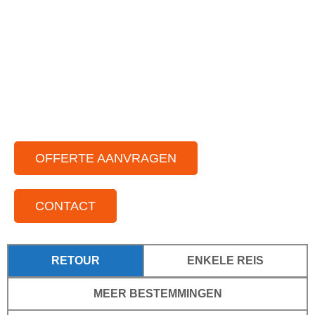
Ruimte vloot aan feestbussen
Chauffeurs die van gezelligheid houden
Voor elke gelegenheid
Voor kleine tot grote groepen
Door het hele land actief
OFFERTE AANVRAGEN
CONTACT
RETOUR
ENKELE REIS
MEER BESTEMMINGEN