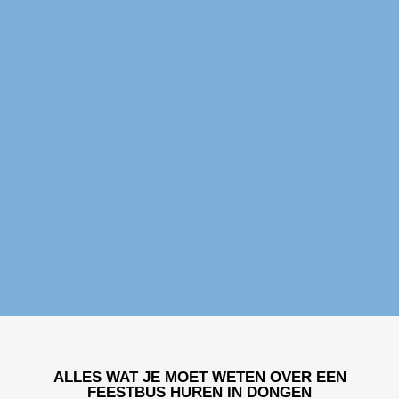
Feestbus huren Dongen
ALLES WAT JE MOET WETEN OVER EEN
FEESTBUS HUREN IN DONGEN