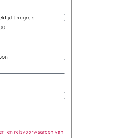
ektijd terugreis
foon
r- en reisvoorwaarden van