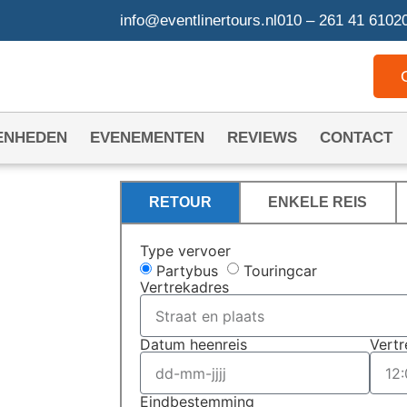
info@eventlinertours.nl
010 – 261 41 61
020
ENHEDEN
EVENEMENTEN
REVIEWS
CONTACT
RETOUR
ENKELE REIS
Type vervoer
N
Partybus
Touringcar
Vertrekadres
Datum heenreis
Vertr
 Den
Eindbestemming