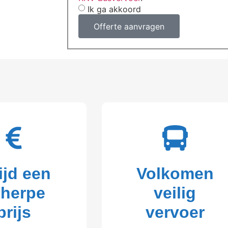
Ik ga akkoord
Offerte aanvragen
ijd een
Volkomen
cherpe
veilig
prijs
vervoer