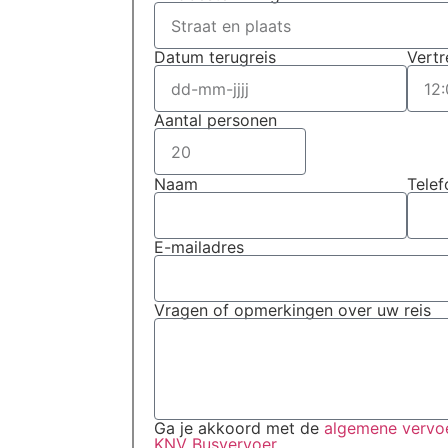
en duurzame
Datum terugreis
Vertr
ussen kleine
feestbus
Aantal personen
Naam
Tele
E-mailadres
Vragen of opmerkingen over uw reis
Ga je akkoord met de
algemene vervoe
KNV Busvervoer
.