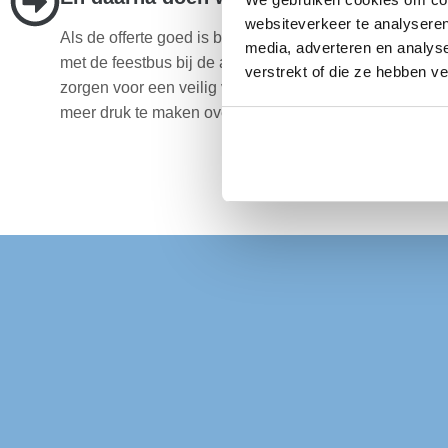
websiteverkeer te analyseren
Als de offerte goed is bevallen regelen wij de rest. Wij z
media, adverteren en analys
met de feestbus bij de afgesproken bestemming in De
verstrekt of die ze hebben v
zorgen voor een veilig vervoer van A naar B. Je hoeft je
meer druk te maken over het vervoer en je kan van je 