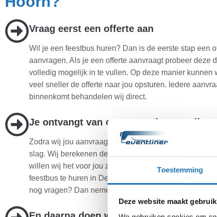
Hoorn?
Vraag eerst een offerte aan
Wil je een feestbus huren? Dan is de eerste stap een of
aanvragen. Als je een offerte aanvraagt probeer deze 
volledig mogelijk in te vullen. Op deze manier kunnen 
veel sneller de offerte naar jou opsturen. Iedere aanvr
binnenkomt behandelen wij direct.
Je ontvangt van ons een scherpe prijs
Zodra wij jou aanvraag hebben ontvangen gaan wij m
slag. Wij berekenen de scherpste prijs voor jou. Op de
willen wij het voor jou zo voordelig mogelijk maken o
Toestemming
feestbus te huren in Den Hoorn. Heb je na ontvangst va
nog vragen? Dan nemen wij zo snel mogelijk contact m
Deze website maakt gebruik
En daarna doen wij de rest
We gebruiken cookies om cont