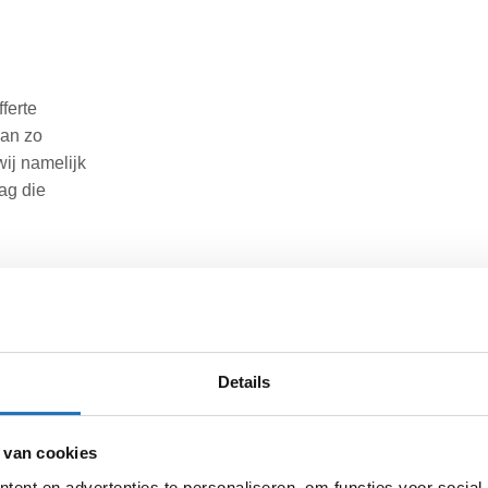
ferte
dan zo
wij namelijk
aag die
eteen aan de
ze manier
m een
Details
n de offerte
et jou op!
 van cookies
ent en advertenties te personaliseren, om functies voor social