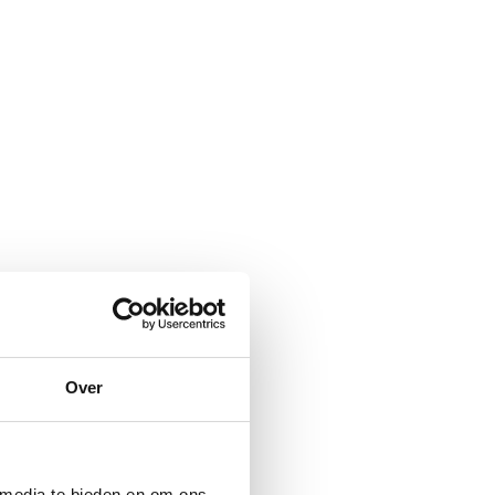
Over
 media te bieden en om ons