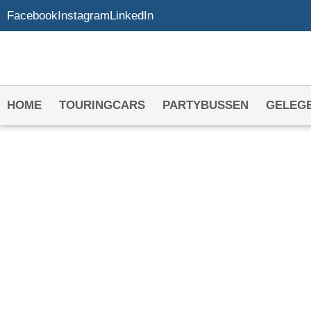
Facebook
Instagram
LinkedIn
HOME
TOURINGCARS
PARTYBUSSEN
GELEG
FEESTBUS HURE
DEN HOORN
Het adres voor jouw feestbus in