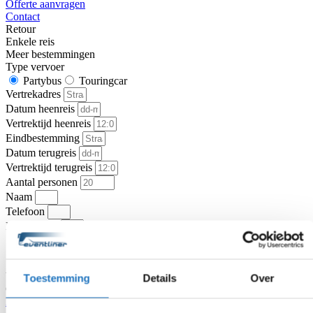
Offerte aanvragen
Contact
Retour
Enkele reis
Meer bestemmingen
Type vervoer
Partybus
Touringcar
Vertrekadres
Datum heenreis
Vertrektijd heenreis
Eindbestemming
Datum terugreis
Vertrektijd terugreis
Aantal personen
Naam
Telefoon
E-mailadres
Vragen of opmerkingen over uw reis
Toestemming
Details
Over
Ga je akkoord met de
algemene vervoer- en reisvoorwaarden van
KNV Busvervoer
.