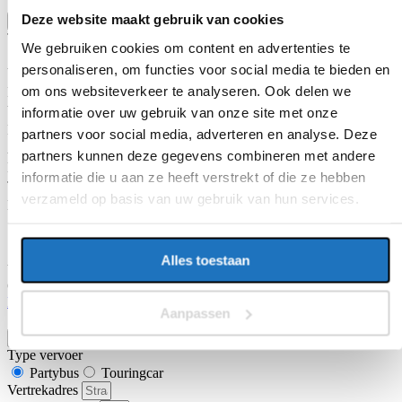
Ik ga akkoord
Deze website maakt gebruik van cookies
Offerte aanvragen
Type vervoer
We gebruiken cookies om content en advertenties te
Partybus
Touringcar
personaliseren, om functies voor social media te bieden en
Vertrekadres
om ons websiteverkeer te analyseren. Ook delen we
Datum heenreis
Vertrektijd heenreis
informatie over uw gebruik van onze site met onze
Eindbestemming
partners voor social media, adverteren en analyse. Deze
Aantal personen
partners kunnen deze gegevens combineren met andere
Naam
informatie die u aan ze heeft verstrekt of die ze hebben
Telefoon
verzameld op basis van uw gebruik van hun services.
E-mailadres
Alles toestaan
Vragen of opmerkingen over uw reis
Ga je akkoord met de
algemene vervoer- en reisvoorwaarden van
KNV Busvervoer
.
Aanpassen
Ik ga akkoord
Offerte aanvragen
Type vervoer
Partybus
Touringcar
Vertrekadres