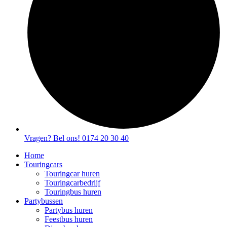
Vragen? Bel ons! 0174 20 30 40
Home
Touringcars
Touringcar huren
Touringcarbedrijf
Touringbus huren
Partybussen
Partybus huren
Feestbus huren