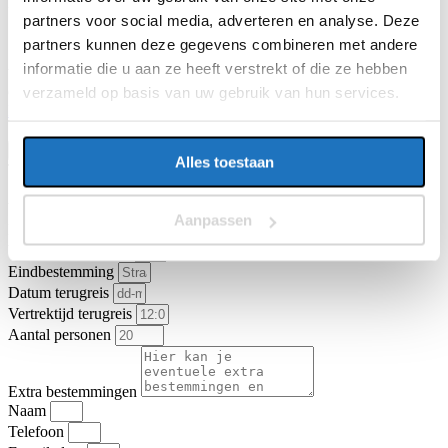
E-mailadres
partners voor social media, adverteren en analyse. Deze
partners kunnen deze gegevens combineren met andere
informatie die u aan ze heeft verstrekt of die ze hebben
Vragen of opmerkingen over uw reis
verzameld op basis van uw gebruik van hun services.
Ga je akkoord met de
algemene vervoer- en reisvoorwaarden van
KNV Busvervoer
.
Ik ga akkoord
Offerte aanvragen
Alles toestaan
Type vervoer
Partybus
Touringcar
Vertrekadres
Aanpassen
Datum heenreis
Vertrektijd heenreis
Eindbestemming
Datum terugreis
Vertrektijd terugreis
Aantal personen
Extra bestemmingen
Naam
Telefoon