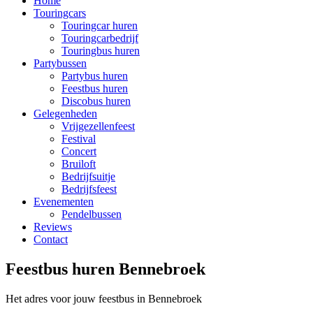
Home
Touringcars
Touringcar huren
Touringcarbedrijf
Touringbus huren
Partybussen
Partybus huren
Feestbus huren
Discobus huren
Gelegenheden
Vrijgezellenfeest
Festival
Concert
Bruiloft
Bedrijfsuitje
Bedrijfsfeest
Evenementen
Pendelbussen
Reviews
Contact
Feestbus huren Bennebroek
Het adres voor jouw feestbus in Bennebroek