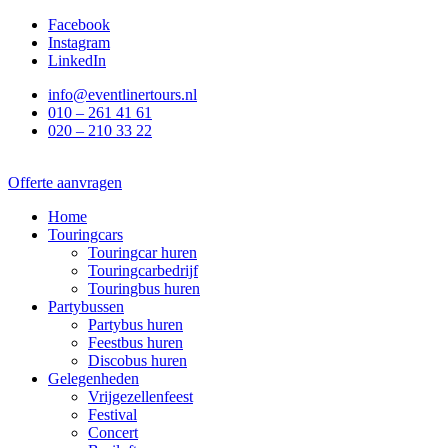
Ga
Facebook
naar
Instagram
de
LinkedIn
inhoud
info@eventlinertours.nl
010 – 261 41 61
020 – 210 33 22
Offerte aanvragen
Home
Touringcars
Touringcar huren
Touringcarbedrijf
Touringbus huren
Partybussen
Partybus huren
Feestbus huren
Discobus huren
Gelegenheden
Vrijgezellenfeest
Festival
Concert