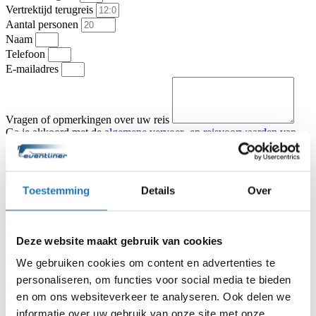
Vertrektijd terugreis
Aantal personen
Naam
Telefoon
E-mailadres
Vragen of opmerkingen over uw reis
Ga je akkoord met de
algemene vervoer- en reisvoorwaarden van
KNV Busvervoer
.
Ik ga akkoord
Offerte aanvragen
Type vervoer
Toestemming
Details
Over
Partybus
Touringcar
Vertrekadres
Datum heenreis
Deze website maakt gebruik van cookies
Vertrektijd heenreis
Eindbestemming
We gebruiken cookies om content en advertenties te
Aantal personen
personaliseren, om functies voor social media te bieden
Naam
en om ons websiteverkeer te analyseren. Ook delen we
Telefoon
informatie over uw gebruik van onze site met onze