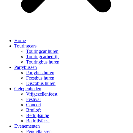
Home
Touringcars
Touringcar huren
Touringcarbedrijf
Touringbus huren
Partybussen
Partybus huren
Feestbus huren
Discobus huren
Gelegenheden
Vrijgezellenfeest
Festival
Concert
Bruiloft
Bedrijfsuitje
Bedrijfsfeest
Evenementen
Pendelbussen