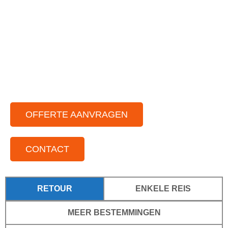
Ruimte vloot aan feestbussen
Chauffeurs die van gezelligheid houden
Voor elke gelegenheid
Voor kleine tot grote groepen
Door het hele land actief
OFFERTE AANVRAGEN
CONTACT
RETOUR
ENKELE REIS
MEER BESTEMMINGEN