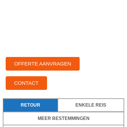
Ruime vloot aan discobussen
Chauffeurs die van gezelligheid houden
Voor binnen- en buitenland
Voor kleine tot grote groepen
Door het hele land actief
OFFERTE AANVRAGEN
CONTACT
RETOUR
ENKELE REIS
MEER BESTEMMINGEN