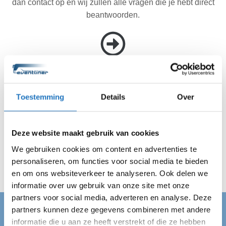
dan contact op en wij zullen alle vragen die je hebt direct
beantwoorden.
Akkoord met de offerte? Wij doen de rest.
Ben je akkoord gegaan met de offerte? Dan regelen wij
Toestemming
Details
Over
de rest. Jij hebt dus geen reden meer om te stressen. Wij
zijn altijd op tijd met de discobus op de afgesproken
locatie in Landerd en vervoeren jouw gehele gezelschap
Deze website maakt gebruik van cookies
veilig van A naar B. Wij regelen alles en jij kan van je dag
We gebruiken cookies om content en advertenties te
genieten!
personaliseren, om functies voor social media te bieden
en om ons websiteverkeer te analyseren. Ook delen we
informatie over uw gebruik van onze site met onze
partners voor social media, adverteren en analyse. Deze
partners kunnen deze gegevens combineren met andere
DISCOBUS LANDERD
informatie die u aan ze heeft verstrekt of die ze hebben