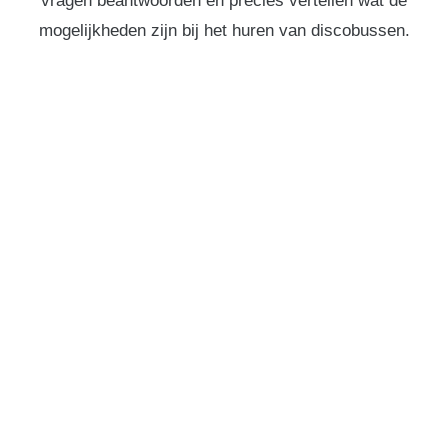
vragen beantwoorden en precies vertellen wat de
mogelijkheden zijn bij het huren van discobussen.
DISCOBUS HUREN IN
LANDERD?