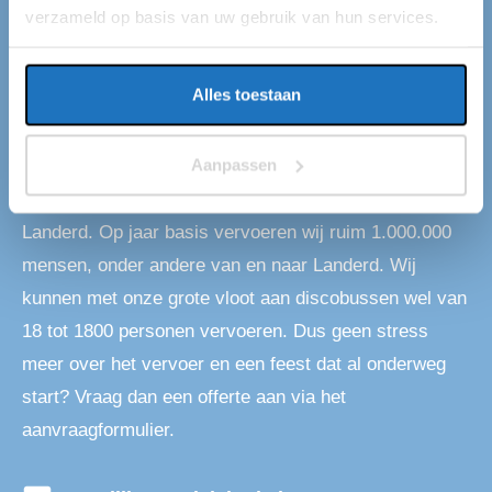
verzameld op basis van uw gebruik van hun services.
Discobus huren in
Landerd
Alles toestaan
Op zoek naar een discobus in Landerd? Dan ben je bij
Aanpassen
ons aan het juiste adres! Wij zijn Eventliner een
touringcarmaatschappij met een standplaats in
Landerd. Op jaar basis vervoeren wij ruim 1.000.000
mensen, onder andere van en naar Landerd. Wij
kunnen met onze grote vloot aan discobussen wel van
18 tot 1800 personen vervoeren. Dus geen stress
meer over het vervoer en een feest dat al onderweg
start? Vraag dan een offerte aan via het
aanvraagformulier.