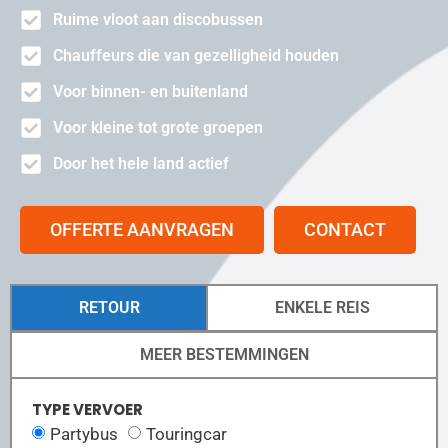
Ruime vloot aan discobussen
Chauffeurs die van gezelligheid houden
Voor binnen- en buitenland
Voor kleine tot grote groepen
Door het hele land actief
OFFERTE AANVRAGEN
CONTACT
RETOUR
ENKELE REIS
MEER BESTEMMINGEN
TYPE VERVOER
Partybus
Touringcar