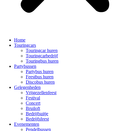
Home
Touringcars
Touringcar huren
Touringcarbedrijf
Touringbus huren
Partybussen
Partybus huren
Feestbus huren
Discobus huren
Gelegenheden
Vrijgezellenfeest
Festival
Concert
Bruiloft
Bedrijfsuitje
Bedrijfsfeest
Evenementen
Pendelbussen