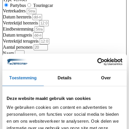
Partybus
Touringcar
Vertrekadres
Datum heenreis
Vertrektijd heenreis
Eindbestemming
Datum terugreis
Vertrektijd terugreis
Aantal personen
Naam
Telefoon
E-mailadres
Toestemming
Details
Over
Vragen of opmerkingen over uw reis
Ga je akkoord met de
algemene vervoer- en reisvoorwaarden van
KNV Busvervoer
.
Deze website maakt gebruik van cookies
Ik ga akkoord
We gebruiken cookies om content en advertenties te
Offerte aanvragen
Type vervoer
personaliseren, om functies voor social media te bieden
Partybus
Touringcar
en om ons websiteverkeer te analyseren. Ook delen we
Vertrekadres
informatie over uw gebruik van onze site met onze