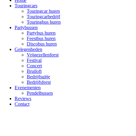
Home
Touringcars
Touringcar huren
Touringcarbedrijf
Touringbus huren
Partybussen
Partybus huren
Feestbus huren
Discobus huren
Gelegenheden
Vrijgezellenfeest
Festival
Concert
Bruiloft
Bedrijfsuitje
Bedrijfsfeest
Evenementen
Pendelbussen
Reviews
Contact