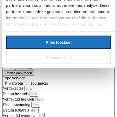
Datum heenreis
partners voor social media, adverteren en analyse. Deze
Vertrektijd heenreis
partners kunnen deze gegevens combineren met andere
Eindbestemming
informatie die u aan ze heeft verstrekt of die ze hebben
Aantal personen
Naam
verzameld op basis van uw gebruik van hun services.
Telefoon
E-mailadres
Alles toestaan
Vragen of opmerkingen over uw reis
Aanpassen
Ga je akkoord met de
algemene vervoer- en reisvoorwaarden van
KNV Busvervoer
.
Ik ga akkoord
Offerte aanvragen
Type vervoer
Partybus
Touringcar
Vertrekadres
Datum heenreis
Vertrektijd heenreis
Eindbestemming
Datum terugreis
Vertrektijd terugreis