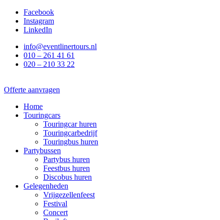
Ga
Facebook
naar
Instagram
de
LinkedIn
inhoud
info@eventlinertours.nl
010 – 261 41 61
020 – 210 33 22
Offerte aanvragen
Home
Touringcars
Touringcar huren
Touringcarbedrijf
Touringbus huren
Partybussen
Partybus huren
Feestbus huren
Discobus huren
Gelegenheden
Vrijgezellenfeest
Festival
Concert