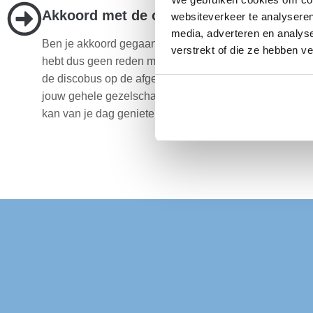
Akkoord met de offerte? Wij doen de res
websiteverkeer te analyseren
media, adverteren en analys
Ben je akkoord gegaan met de offerte? Dan regelen wij 
verstrekt of die ze hebben v
hebt dus geen reden meer om te stressen. Wij zijn altijd
de discobus op de afgesproken locatie in Dordrecht en
jouw gehele gezelschap veilig van A naar B. Wij regelen
kan van je dag genieten!