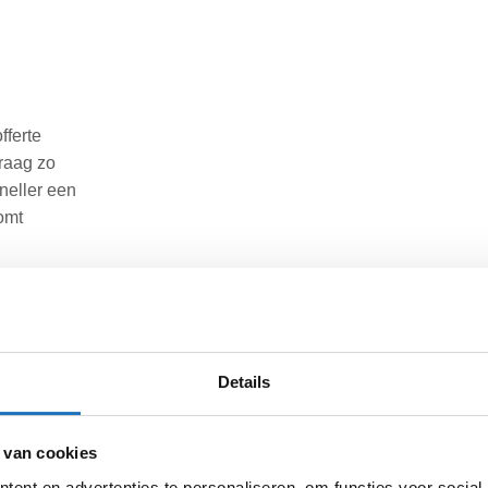
fferte
raag zo
neller een
omt
en wij deze
n van deze
Details
 Heb je nog
len alle
 van cookies
ent en advertenties te personaliseren, om functies voor social