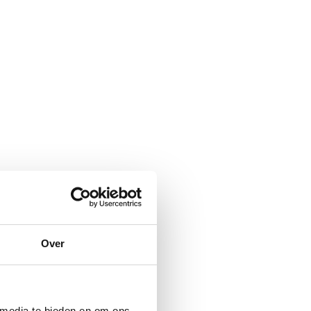
Over
 media te bieden en om ons