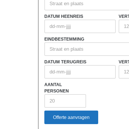
DATUM HEENREIS
VER
cht. Dit kan
n. Dus wil jij
EINDBESTEMMING
DATUM TERUGREIS
VER
AANTAL
PERSONEN
Offerte aanvragen