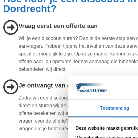
Dordrecht?
Vraag eerst een offerte aan
Wil je een discobus huren? Dan is de eerste stap een o
aanvragen. Probeer tijdens het invullen van deze aanv
specifiek mogelijk te zijn. Op deze manier kunnen wij s
offerte naar jou opsturen. Iedere aanvraag die binnenk
behandelen wij direct.
Je ontvangt van ons een scherpe prijs
Zodra wij een discobus aanvraag ontvangen behandel
direct en sturen wij de offerte meteen op. Bij het make
Toestemming
offerte berekenen wij altijd de scherpste prijs voor jou.
vragen over de offerte? Neem dan contact op en wij zul
Deze website maakt gebruik
vragen die je hebt direct beantwoorden.
We gebruiken cookies om cont