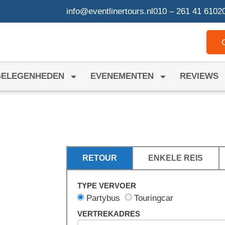
info@eventlinertours.nl
010 – 261 41 61
020
GELEGENHEDEN
EVENEMENTEN
REVIEWS
N
RETOUR
ENKELE REIS
TYPE VERVOER
Partybus
Touringcar
VERTREKADRES