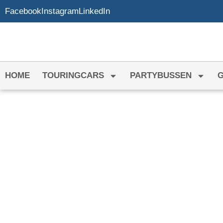
Facebook
Instagram
LinkedIn
HOME
TOURINGCARS
PARTYBUSSEN
DISCOBUS HURE
DORDRECHT
Het adres voor jouw discobus in