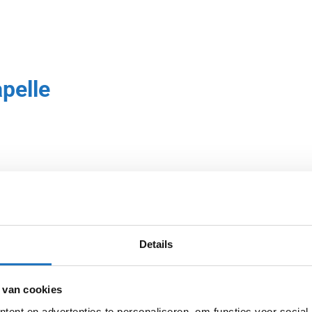
pelle
ferte
raag zo
eller een
omt
Details
 van cookies
ent en advertenties te personaliseren, om functies voor social