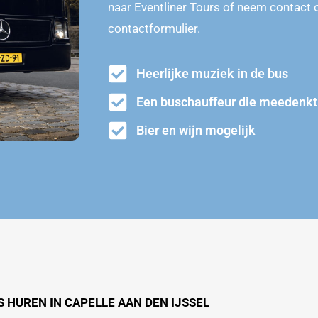
naar Eventliner Tours of neem contact 
contactformulier.
Heerlijke muziek in de bus
Een buschauffeur die meedenkt
Bier en wijn mogelijk
 HUREN IN CAPELLE AAN DEN IJSSEL