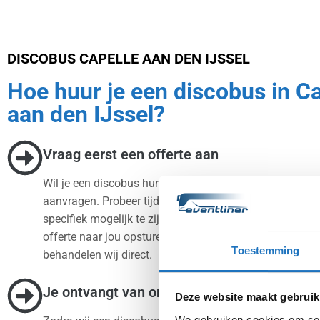
DISCOBUS CAPELLE AAN DEN IJSSEL
Hoe huur je een discobus in Ca
aan den IJssel?
Vraag eerst een offerte aan
Wil je een discobus huren? Dan is de eerste stap een of
aanvragen. Probeer tijdens het invullen van deze aanv
specifiek mogelijk te zijn. Op deze manier kunnen wij sn
offerte naar jou opsturen. Iedere aanvraag die binnenk
Toestemming
behandelen wij direct.
Je ontvangt van ons een scherpe prijs
Deze website maakt gebruik
We gebruiken cookies om cont