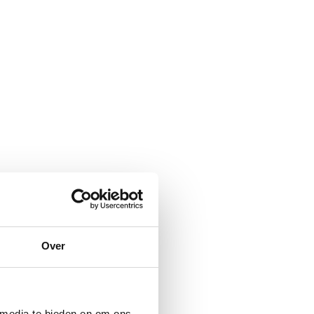
Over
 media te bieden en om ons