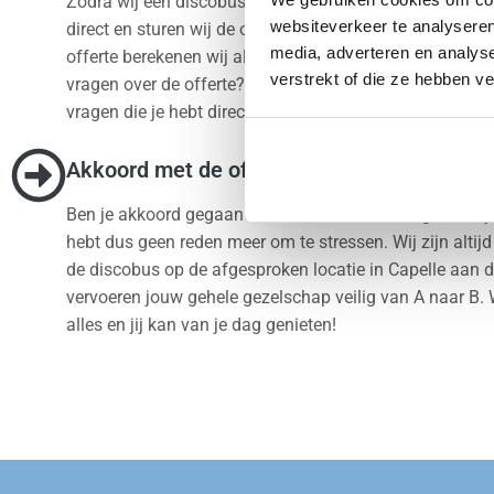
Zodra wij een discobus aanvraag ontvangen behandele
websiteverkeer te analyseren
direct en sturen wij de offerte meteen op. Bij het make
media, adverteren en analys
offerte berekenen wij altijd de scherpste prijs voor jou.
verstrekt of die ze hebben v
vragen over de offerte? Neem dan contact op en wij zull
vragen die je hebt direct beantwoorden.
Akkoord met de offerte? Wij doen de rest.
Ben je akkoord gegaan met de offerte? Dan regelen wij d
hebt dus geen reden meer om te stressen. Wij zijn altijd
de discobus op de afgesproken locatie in Capelle aan d
vervoeren jouw gehele gezelschap veilig van A naar B. 
alles en jij kan van je dag genieten!