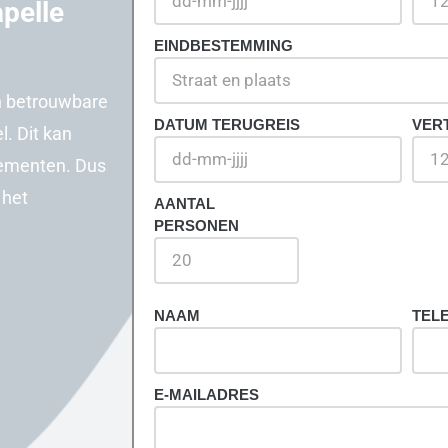
pelle
EINDBESTEMMING
n betrouwbare
DATUM TERUGREIS
VER
. Dit kan
nementen. Dus
 het
AANTAL
PERSONEN
NAAM
TEL
E-MAILADRES