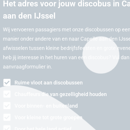
Het adres voor jouw discobus in Ca
aan den IJssel
Wij vervoeren passagiers met onze discobussen op ee
manier onder andere van en naar Capelle aan den IJssel
afwisselen tussen kleine bedrijfsfeesten en grote eve
heb jij interesse in het huren van een discobus? Vul dan
aanvraagformulier in.
Ruime vloot aan discobussen
Chauffeurs die van gezelligheid houden
Voor binnen- en buitenland
Voor kleine tot grote groepen
Door het hele land actief