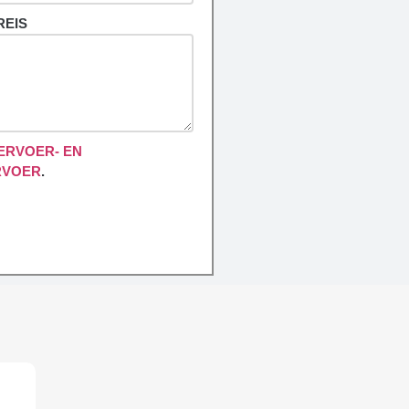
REIS
ERVOER- EN
RVOER
.