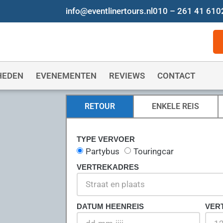
info@eventlinertours.nl
010 – 261 41 61
0
HEDEN
EVENEMENTEN
REVIEWS
CONTACT
RETOUR
ENKELE REIS
TYPE VERVOER
Partybus
Touringcar
VERTREKADRES
DATUM HEENREIS
VER