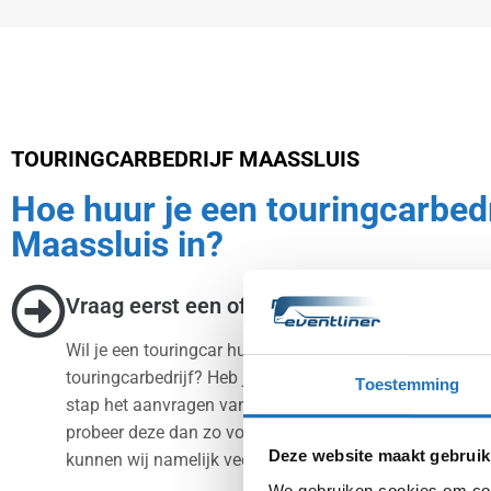
TOURINGCARBEDRIJF MAASSLUIS
Hoe huur je een touringcarbedri
Maassluis in?
Vraag eerst een offerte aan
Wil je een touringcar huren en ben je daarvoor op zoek
touringcarbedrijf? Heb je een bedrijf gevonden? Dan is 
Toestemming
stap het aanvragen van een offerte. Als je een offerte 
probeer deze dan zo volledig mogelijk in te vullen. Op 
Deze website maakt gebruik
kunnen wij namelijk veel sneller de offerte naar jou ops
We gebruiken cookies om cont