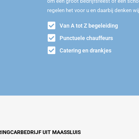
om een groot bedrijfsfeest of een schoo
regelen het voor u en daarbij denken w
Van A tot Z begeleiding
Punctuele chauffeurs
Catering en drankjes
RINGCARBEDRIJF UIT MAASSLUIS