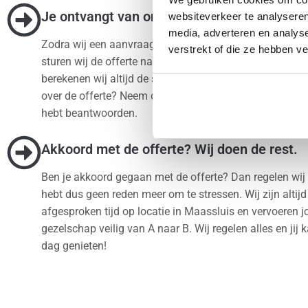
Je ontvangt van ons een scherpe prijs
websiteverkeer te analyseren
media, adverteren en analys
Zodra wij een aanvraag ontvangen behandelen wij deze
verstrekt of die ze hebben v
sturen wij de offerte naar jou op. Bij het maken van dez
berekenen wij altijd de scherpste prijs voor jou. Heb je
over de offerte? Neem dan contact op en wij zullen alle 
hebt beantwoorden.
Akkoord met de offerte? Wij doen de rest.
Ben je akkoord gegaan met de offerte? Dan regelen wij d
hebt dus geen reden meer om te stressen. Wij zijn altijd
afgesproken tijd op locatie in Maassluis en vervoeren 
gezelschap veilig van A naar B. Wij regelen alles en jij 
dag genieten!