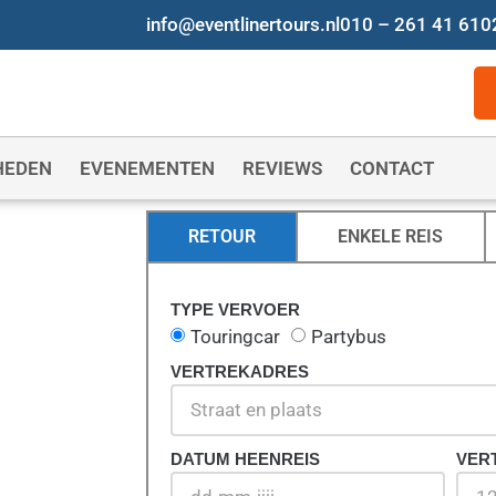
info@eventlinertours.nl
010 – 261 41 61
0
HEDEN
EVENEMENTEN
REVIEWS
CONTACT
RETOUR
ENKELE REIS
TYPE VERVOER
IJF
Touringcar
Partybus
VERTREKADRES
DATUM HEENREIS
VER