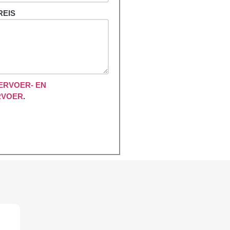
REIS
ERVOER- EN
RVOER
.