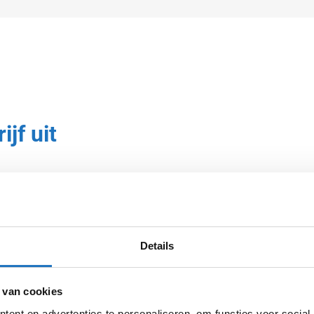
jf uit
 naar een
de eerste
Details
aanvraagt
deze manier
 van cookies
turen.
ent en advertenties te personaliseren, om functies voor social