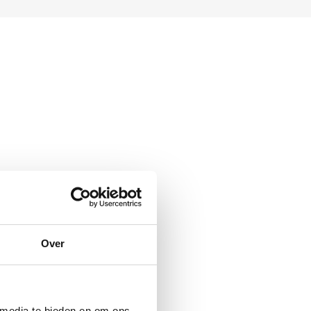
Over
 media te bieden en om ons