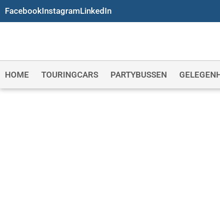
Facebook
Instagram
LinkedIn
HOME
TOURINGCARS
PARTYBUSSEN
GELEGEN
TOURINGCARBEDR
MAASSLUIS
Uw touringcarbedrijf in Maassluis