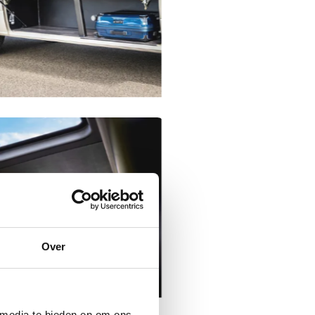
Over
 media te bieden en om ons