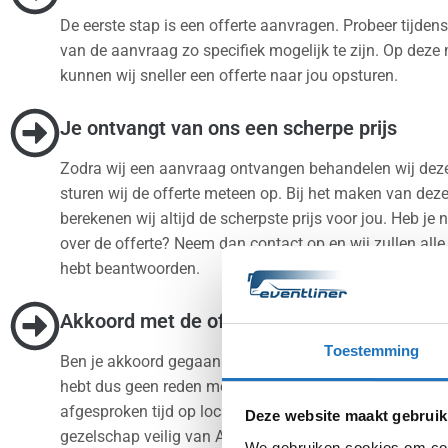
De eerste stap is een offerte aanvragen. Probeer tijdens
van de aanvraag zo specifiek mogelijk te zijn. Op deze
kunnen wij sneller een offerte naar jou opsturen.
Je ontvangt van ons een scherpe prijs
Zodra wij een aanvraag ontvangen behandelen wij deze
sturen wij de offerte meteen op. Bij het maken van deze
berekenen wij altijd de scherpste prijs voor jou. Heb je
over de offerte? Neem dan contact op en wij zullen alle 
hebt beantwoorden.
Akkoord met de offerte? Wij doen de rest.
Toestemming
Ben je akkoord gegaan met de offerte? Dan regelen wij d
hebt dus geen reden meer om te stressen. Wij zijn altijd
afgesproken tijd op locatie in Oostzaan en vervoeren j
Deze website maakt gebruik
gezelschap veilig van A naar B. Wij regelen alles en jij 
We gebruiken cookies om cont