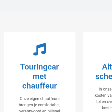
Touringcar
Al
met
sche
chauffeur
In onze
kosten va
Onze eigen chauffeurs
tol en o
brengen je comfortabel,
koste
verantwoord en pijlsnel