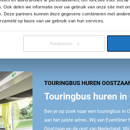
. Ook delen we informatie over uw gebruik van onze site met on
e. Deze partners kunnen deze gegevens combineren met andere i
erzameld op basis van uw gebruik van hun services.
Aanpassen
TOURINGBUS HUREN OOSTZAA
Touringbus huren in
Ben je op zoek naar een touringbus in 
aan het juiste adres. Wij van Eventline
Oostzaan en de rest van Nederland. Wij