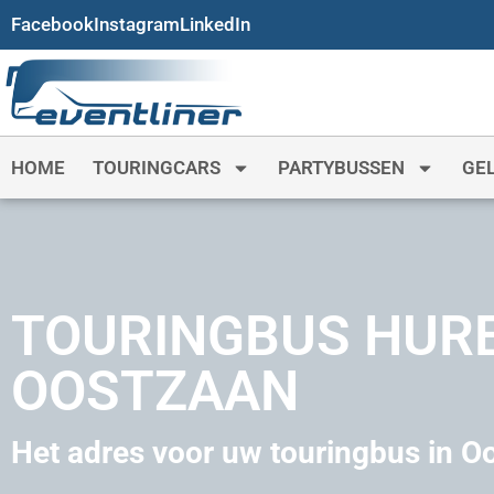
Facebook
Instagram
LinkedIn
HOME
TOURINGCARS
PARTYBUSSEN
GE
TOURINGBUS HUR
OOSTZAAN
Het adres voor uw touringbus in O