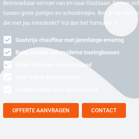
Betrouwbaar vervoer van en naar Oostzaan. Dit kan zic
tussen grote partijen en schoolreisjes. Ben je op zoek n
die met jou meedenkt? Vul dan het formulier in.
Gastvrije chauffeur met jarenlange ervaring
Ruim aanbod aan moderne touringbussen
Zowel in binnen als buitenland
Voor iedere groepsgrootte
Standplaatsen door het hele land
OFFERTE AANVRAGEN
CONTACT