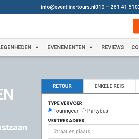
info@eventlinertours.nl
010 – 261 41 61
0
LEGENHEDEN
EVENEMENTEN
REVIEWS
CO
RETOUR
ENKELE REIS
EN
TYPE VERVOER
Touringcar
Partybus
VERTREKADRES
ostzaan