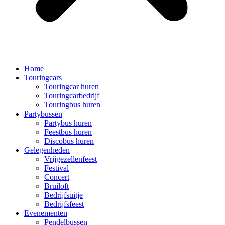
Home
Touringcars
Touringcar huren
Touringcarbedrijf
Touringbus huren
Partybussen
Partybus huren
Feestbus huren
Discobus huren
Gelegenheden
Vrijgezellenfeest
Festival
Concert
Bruiloft
Bedrijfsuitje
Bedrijfsfeest
Evenementen
Pendelbussen