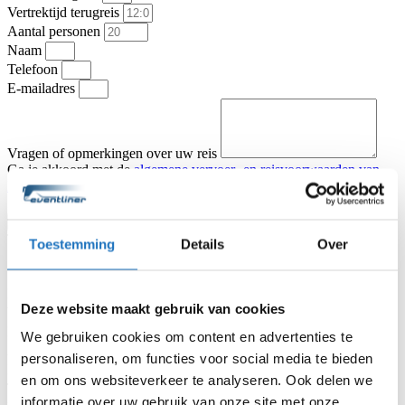
Vertrektijd terugreis
Aantal personen
Naam
Telefoon
E-mailadres
Vragen of opmerkingen over uw reis
Ga je akkoord met de
algemene vervoer- en reisvoorwaarden van
KNV Busvervoer
.
Ik ga akkoord
Offerte aanvragen
Type vervoer
Toestemming
Details
Over
Touringcar
Partybus
Vertrekadres
Datum heenreis
Deze website maakt gebruik van cookies
Vertrektijd heenreis
Eindbestemming
We gebruiken cookies om content en advertenties te
Aantal personen
personaliseren, om functies voor social media te bieden
Naam
en om ons websiteverkeer te analyseren. Ook delen we
Telefoon
informatie over uw gebruik van onze site met onze