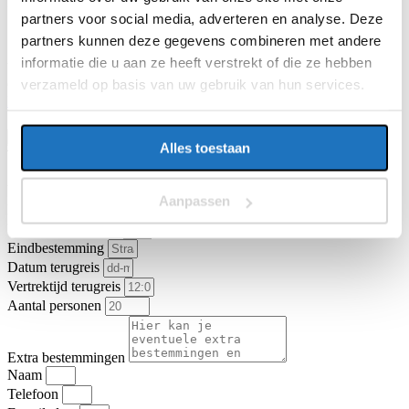
E-mailadres
partners voor social media, adverteren en analyse. Deze
partners kunnen deze gegevens combineren met andere
informatie die u aan ze heeft verstrekt of die ze hebben
Vragen of opmerkingen over uw reis
verzameld op basis van uw gebruik van hun services.
Ga je akkoord met de
algemene vervoer- en reisvoorwaarden van
KNV Busvervoer
.
Ik ga akkoord
Offerte aanvragen
Alles toestaan
Type vervoer
Touringcar
Partybus
Vertrekadres
Aanpassen
Datum heenreis
Vertrektijd heenreis
Eindbestemming
Datum terugreis
Vertrektijd terugreis
Aantal personen
Extra bestemmingen
Naam
Telefoon