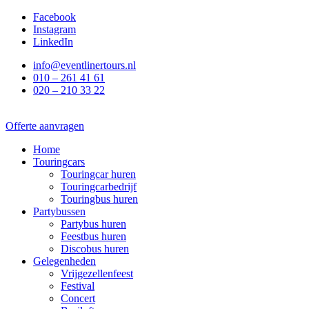
Ga
Facebook
naar
Instagram
de
LinkedIn
inhoud
info@eventlinertours.nl
010 – 261 41 61
020 – 210 33 22
Offerte aanvragen
Home
Touringcars
Touringcar huren
Touringcarbedrijf
Touringbus huren
Partybussen
Partybus huren
Feestbus huren
Discobus huren
Gelegenheden
Vrijgezellenfeest
Festival
Concert