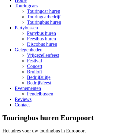
Home
Touringcars
Touringcar huren
Touringcarbedrijf
Touringbus huren
Partybussen
Partybus huren
Feestbus huren
Discobus huren
Gelegenheden
Vrijgezellenfeest
Festival
Concert
Bruiloft
Bedrijfsuitje
Bedrijfsfeest
Evenementen
Pendelbussen
Reviews
Contact
Touringbus huren Europoort
Het adres voor uw touringbus in Europoort