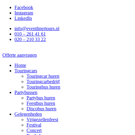
Ga
Facebook
naar
Instagram
de
LinkedIn
inhoud
info@eventlinertours.nl
010 – 261 41 61
020 – 210 33 22
Offerte aanvragen
Home
Touringcars
Touringcar huren
Touringcarbedrijf
Touringbus huren
Partybussen
Partybus huren
Feestbus huren
Discobus huren
Gelegenheden
Vrijgezellenfeest
Festival
Concert