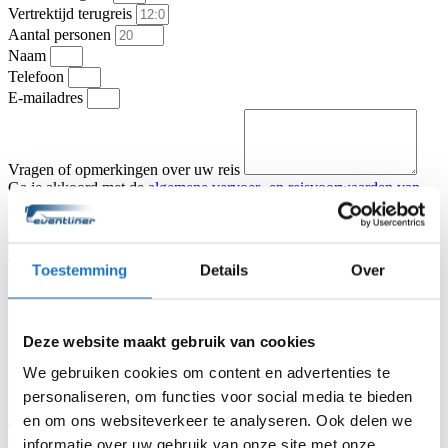
Vertrektijd terugreis
Aantal personen
Naam
Telefoon
E-mailadres
Vragen of opmerkingen over uw reis
Ga je akkoord met de
algemene vervoer- en reisvoorwaarden van
KNV Busvervoer
.
Ik ga akkoord
Offerte aanvragen
Type vervoer
Toestemming
Details
Over
Partybus
Touringcar
Vertrekadres
Datum heenreis
Deze website maakt gebruik van cookies
Vertrektijd heenreis
Eindbestemming
We gebruiken cookies om content en advertenties te
Aantal personen
personaliseren, om functies voor social media te bieden
Naam
en om ons websiteverkeer te analyseren. Ook delen we
Telefoon
informatie over uw gebruik van onze site met onze