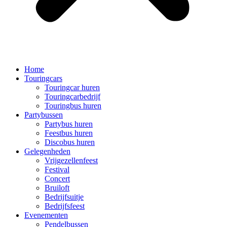
Home
Touringcars
Touringcar huren
Touringcarbedrijf
Touringbus huren
Partybussen
Partybus huren
Feestbus huren
Discobus huren
Gelegenheden
Vrijgezellenfeest
Festival
Concert
Bruiloft
Bedrijfsuitje
Bedrijfsfeest
Evenementen
Pendelbussen