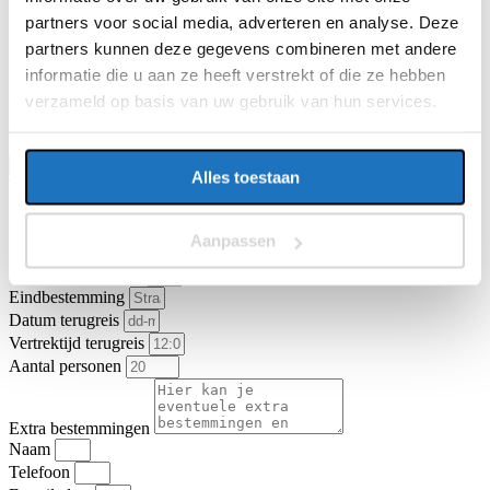
E-mailadres
partners voor social media, adverteren en analyse. Deze
partners kunnen deze gegevens combineren met andere
informatie die u aan ze heeft verstrekt of die ze hebben
Vragen of opmerkingen over uw reis
verzameld op basis van uw gebruik van hun services.
Ga je akkoord met de
algemene vervoer- en reisvoorwaarden van
KNV Busvervoer
.
Ik ga akkoord
Offerte aanvragen
Alles toestaan
Type vervoer
Partybus
Touringcar
Vertrekadres
Aanpassen
Datum heenreis
Vertrektijd heenreis
Eindbestemming
Datum terugreis
Vertrektijd terugreis
Aantal personen
Extra bestemmingen
Naam
Telefoon