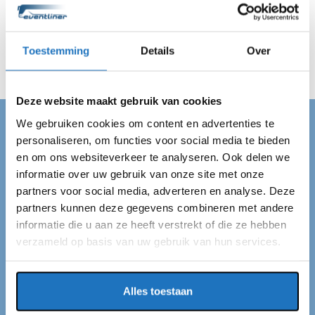
zijn altijd op de afgesproken tijd op locatie in Blaricum en
vervoeren jouw gehele gezelschap veilig van A naar B.
Wij regelen alles en jij kan van je dag genieten!
Toestemming
Details
Over
Deze website maakt gebruik van cookies
We gebruiken cookies om content en advertenties te
PARTYBUS BLARICUM
personaliseren, om functies voor social media te bieden
en om ons websiteverkeer te analyseren. Ook delen we
Partybus huren in
informatie over uw gebruik van onze site met onze
Blaricum
partners voor social media, adverteren en analyse. Deze
partners kunnen deze gegevens combineren met andere
informatie die u aan ze heeft verstrekt of die ze hebben
Op zoek naar een partybus in Blaricum? Dan ben je bij
verzameld op basis van uw gebruik van hun services.
ons aan het juiste adres! Wij zijn Eventliner een
touringcarmaatschappij met een standplaats in
Alles toestaan
Blaricum. Elk jaar vervoeren wij ruim een miljoen