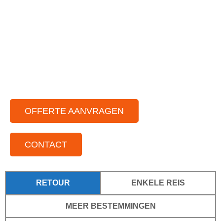
Ruime vloot aan partybussen
Chauffeurs die van gezelligheid houden
Voor elke gelegenheid
Voor kleine tot grote groepen
Door het hele land actief
OFFERTE AANVRAGEN
CONTACT
RETOUR
ENKELE REIS
MEER BESTEMMINGEN