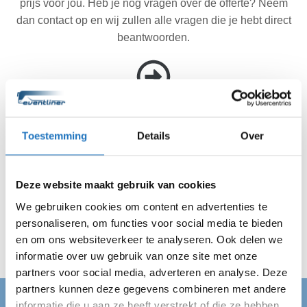
prijs voor jou. Heb je nog vragen over de offerte? Neem
dan contact op en wij zullen alle vragen die je hebt direct
beantwoorden.
Akkoord met de offerte? Wij doen de rest.
Ben je akkoord gegaan met de offerte? Dan regelen wij
Toestemming
Details
Over
de rest. Jij hebt dus geen reden meer om te stressen. Wij
zijn altijd op tijd met de discobus op de afgesproken
Deze website maakt gebruik van cookies
locatie in Montfoort en vervoeren jouw gehele gezelschap
veilig van A naar B. Wij regelen alles en jij kan van je dag
We gebruiken cookies om content en advertenties te
genieten!
personaliseren, om functies voor social media te bieden
en om ons websiteverkeer te analyseren. Ook delen we
informatie over uw gebruik van onze site met onze
partners voor social media, adverteren en analyse. Deze
partners kunnen deze gegevens combineren met andere
informatie die u aan ze heeft verstrekt of die ze hebben